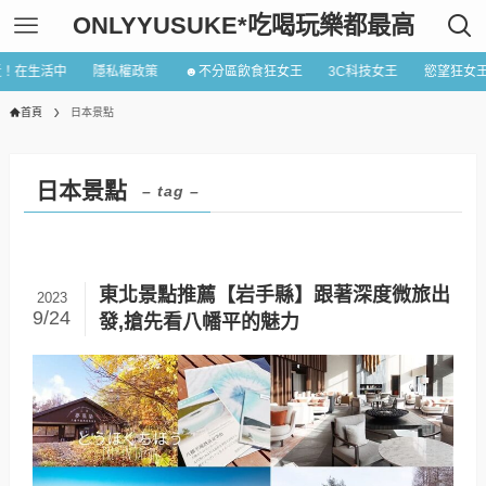
ONLYYUSUKE*吃喝玩樂都最高
近！在生活中
隱私權政策
☻不分區飲食狂女王
3C科技女王
慾望狂女
首頁
日本景點
日本景點
– tag –
東北景點推薦【岩手縣】跟著深度微旅出
2023
9/24
發,搶先看八幡平的魅力