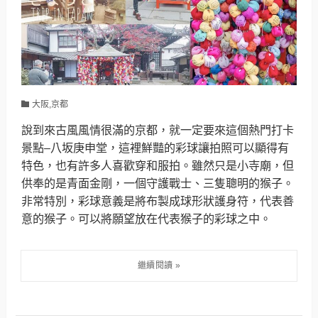
大阪,京都
說到來古風風情很滿的京都，就一定要來這個熱門打卡
景點–八坂庚申堂，這裡鮮豔的彩球讓拍照可以顯得有
特色，也有許多人喜歡穿和服拍。雖然只是小寺廟，但
供奉的是青面金剛，一個守護戰士、三隻聰明的猴子。
非常特別，彩球意義是將布製成球形狀護身符，代表善
意的猴子。可以將願望放在代表猴子的彩球之中。