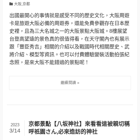
大阪,京都
出國最開心的事情就是感受不同的歷史文化，大阪周遊
卡是旅遊大阪必備的周遊券，還能免費參觀存在日本歷
史裡，且為三大名城之一的大阪景點大阪城。8樓展望
台登高望遠的景色真的很值得看，在天守閣內也有展示
跟「豐臣秀吉」相關的介紹以及戰國時代相關歷史、武
將介紹、模型等資訊。也可以付費體驗變裝活動拍張紀
念照，是來大阪不能錯過的景點呢！
京都景點【八坂神社】來看看這被親切稱
2023
3/14
呼祇園さん,必來造訪的神社