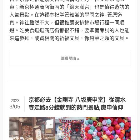
東；新京極通商店街內的「錦天滿宮」也是值得造訪的
人氣景點。在這裡奉祀掌管知識的學問之神–菅原道
真。神社雖然不大，但很推薦安排錦市場行程一同順
遊。吃美食逛逛商店街都很不錯，要準備考試的人也能
來這參拜，或買相關的祈福文具，像鉛筆之類的文具。
京都必去【金剛寺 八坂庚申堂】從清水
2023
3/05
寺走路8分鐘就到的熱門景點,庚申信仰