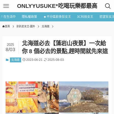
ONLYYUSUKE*吃喝玩樂都最高
近！在生活中
隱私權政策
☻不分區飲食狂女王
3C科技女王
慾望狂女
首頁
趴趴走女王-國外
北海道
北海道必去【藻岩山夜景】一次給
2025
8/03
你 8 個必去的景點,趕時間就先來這
2023-06-21
2025-08-03
北海道