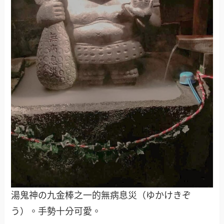
湯鬼神の九金棒之一的無病息災（ゆかけきぞ
う）。手勢十分可愛。