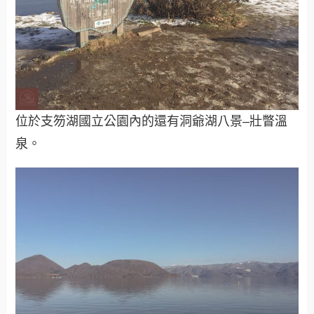
位於支笏湖國立公園內的還有洞爺湖八景–壯瞥溫
泉。