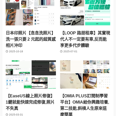
日本印照片【念念洗照片】
【LOOP 路朋租車】其實現
洗一張只要 2 元起的超質感
代人不一定要有車,反而能
相片沖印
享更多代步體驗
2025-10-18
2025-07-01
【EaseUS線上照片修復】
【OMIA PLUS訂閱制學習
1鍵就能快速完成修復,照片
平台】OMIA給你興趣培養,
不失真
第二技能,斜槓人生原來這
麼簡單
2025-03-31