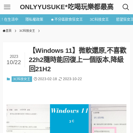
ONLYYUSUKE*吃喝玩樂都最高
近！在生活中
隱私權政策
☻不分區飲食狂女王
3C科技女王
慾望狂女
首頁
3C科技女王
【Windows 11】微軟還原,不喜歡
2023
22h2隨時能回復上一個版本,降級
10/22
回21H2
2023-02-18
2023-10-22
3C科技女王