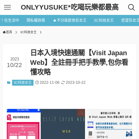
ONLYYUSUKE*吃喝玩樂都最高
近！在生活中
隱私權政策
☻不分區飲食狂女王
3C科技女王
慾望狂女
首頁
3C科技女王
日本入境快速通關【Visit Japan
2023
Web】全註冊手把手教學,包你看
10/22
懂攻略
2022-11-06
2023-10-22
3C科技女王