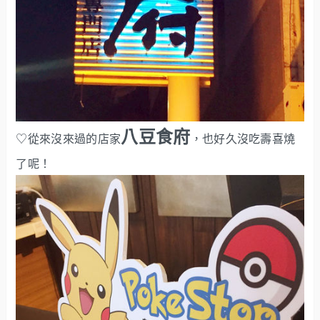
八豆食府
♡從來沒來過的店家
，也好久沒吃壽喜燒
了呢！