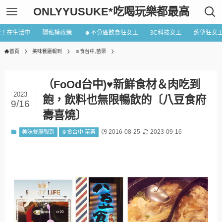
ONLYYUSUKE*吃喝玩樂都最高
近！在生活中
隱私權政策
☻不分區飲食狂女王
3C科技女王
慾望狂女
首頁
美味餐廳報到
☺食台中,苗栗
（FoOd台中)♥新鮮食材＆肉吃到
2023
飽，飲料也無限暢飲的〔八豆食府
9/16
壽喜燒〕
2016-08-25
2023-09-16
美味餐廳報到
☺食台中,苗栗