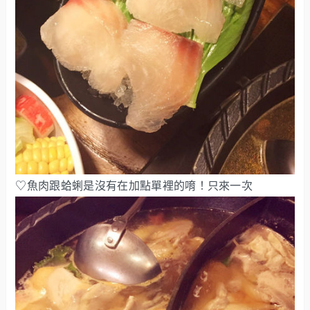
♡魚肉跟蛤蜊是沒有在加點單裡的唷！只來一次