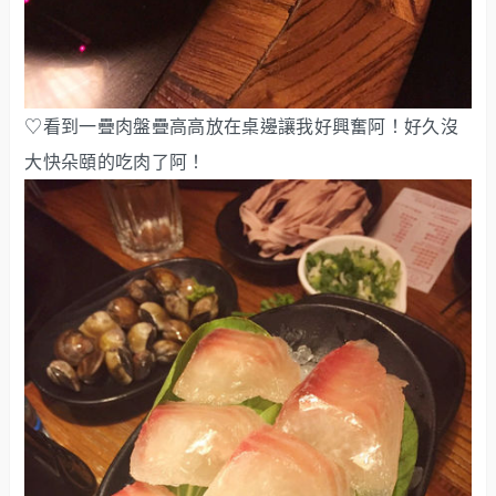
♡看到一疊肉盤疊高高放在桌邊讓我好興奮阿！好久沒
大快朵頤的吃肉了阿！