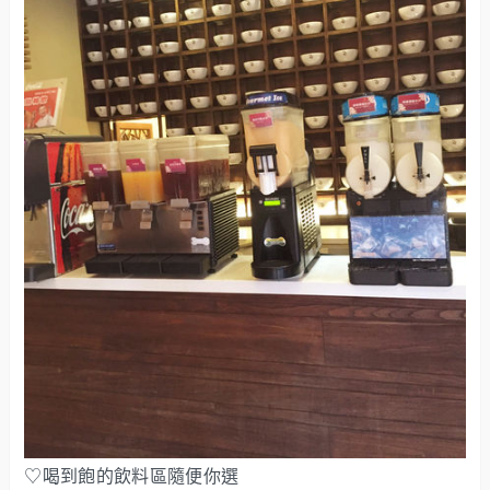
♡喝到飽的飲料區隨便你選