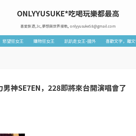
ONLYYUSUKE*吃喝玩樂都最高
喜愛旅遊,3c,夢想與世界接軌, onlyyusuke58@gmail.com
慾望狂女王
購物狂女王
趴趴走女王-國外
喜歡文字，離文
男神SE7EN，228即將來台開演唱會了