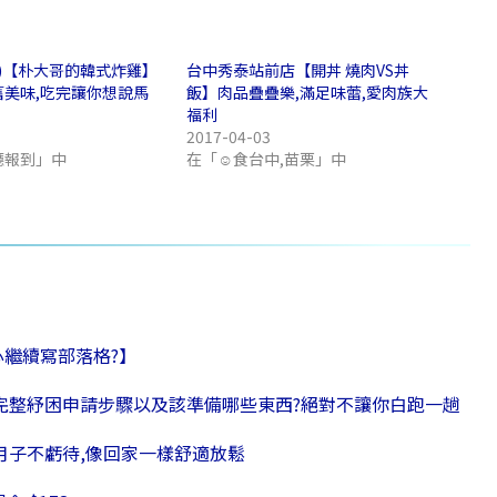
中)【朴大哥的韓式炸雞】
台中秀泰站前店【開丼 燒肉VS丼
舊美味,吃完讓你想說馬
飯】肉品疊疊樂,滿足味蕾,愛肉族大
福利
2017-04-03
廳報到」中
在「☺食台中,苗栗」中
心繼續寫部落格?】
最完整紓困申請步驟以及該準備哪些東西?絕對不讓你白跑一趟
月子不虧待,像回家一樣舒適放鬆