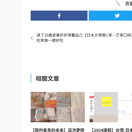
喜
過了25歲更要好好保養自己【日本大塚美C凍－芒果口味
吃零食一樣好吃
相關文章
【我所看見的未來】這次夢預
【2024連假】台灣,日