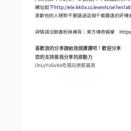
網址如下
http://ele.kktix.cc/events/se7en7a
喜歡他的人絕對不要錯過這個千載難逢的好機
詳情請洽臉書粉絲專頁：東方傳奇娛樂
http
喜歡我的分享請給我個讚讚吧！歡迎分享
您的支持是我分享的原動力
OnLyYuSuKe吃喝玩樂都最高