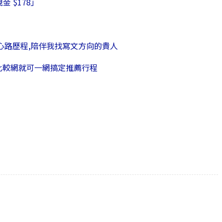
金 $178」
走來心路歷程,陪伴我找寫文方向的貴人
咖〕比較網就可一網搞定推薦行程