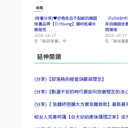
相關
(保養分享)♥好吸收且不黏膩的韓國
（FoOd台
保養品牌【Ｄr.Young】讓妳肌膚水
來自韓國依
嫩發亮
西搜唷
2016-12-17
2016-10-17
在「臉部保養」中
在「美味餐
延伸閱讀
(分享)【部落格的經營訣竅與理念】
(分享)【動盪不安的時代要如何抱著堅定的決
(分享)【 急難紓困擴大方案急難救助】最新
給女人完善呵護【台大幼幼產後護理之家】坐