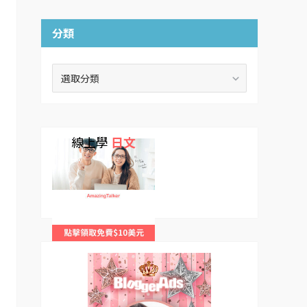
分類
分
類
線上學
日文