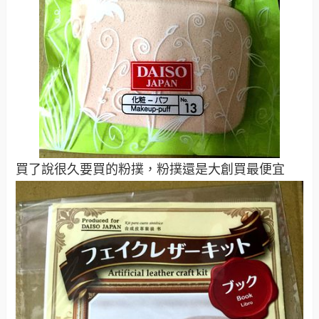
大創購物網站真的賣好多清潔用品阿！真的很好買
所以一個不小心就給它點點點點到購物車了
あわせて読みたい
別府百貨【youme Town】別忘了
還有這家阿！大創,超市,鞋店,女裝
應有盡有