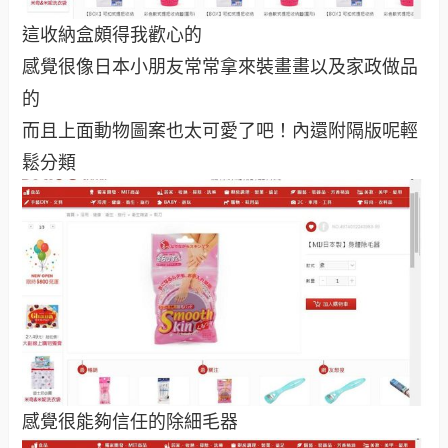
這收納盒頗得我歡心的
感覺很像日本小朋友常常拿來裝畫畫以及家政做品
的
而且上面動物圖案也太可愛了吧！內還附隔版呢輕
鬆分類
感覺很能夠信任的除細毛器