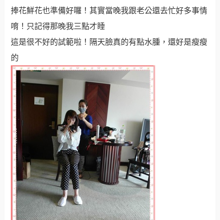
捧花鮮花也準備好囉！其實當晚我跟老公還去忙好多事情
唷！只記得那晚我三點才睡
這是很不好的試範啦！隔天臉真的有點水腫，還好是瘦瘦
的