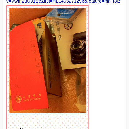
v=VwIF2uUJ1Ec&list=HL1403271296&feature=mh_lolz