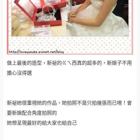
可愛的小姪女似乎已經先拿到我準備的婚禮小物了，是冰
淇淋毛巾和懶懶熊撲克牌還有便條本