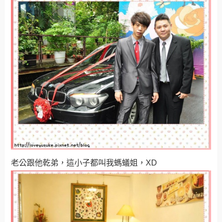
老公跟他乾弟，這小子都叫我螞蟻姐，XD