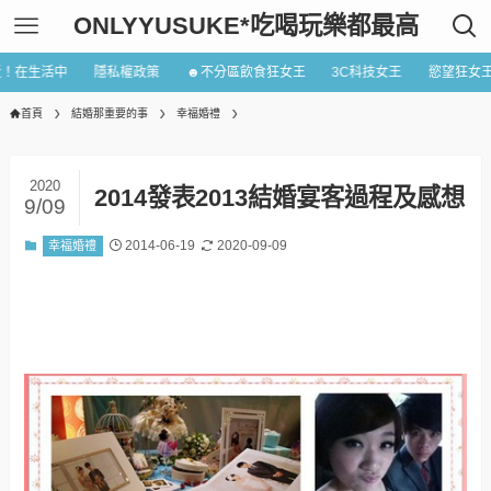
ONLYYUSUKE*吃喝玩樂都最高
近！在生活中
隱私權政策
☻不分區飲食狂女王
3C科技女王
慾望狂女
首頁
結婚那重要的事
幸福婚禮
2020
2014發表2013結婚宴客過程及感想
9/09
2014-06-19
2020-09-09
幸福婚禮