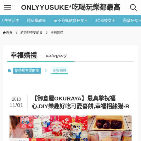
ONLYYUSUKE*吃喝玩樂都最高
近！在生活中
隱私權政策
☻不分區飲食狂女王
3C科技女王
慾望狂女
首頁
結婚那重要的事
幸福婚禮
幸福婚禮
– category –
結婚那重要的事
幸福婚禮
【御倉屋OKURAYA】最真摯祝福
2018
11/01
心,DIY樂趣好吃可愛喜餅,幸福招緣猫-B