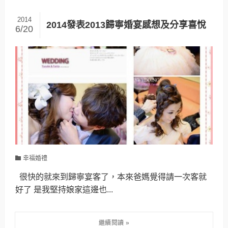
2014
2014發表2013歸寧婚宴感想及分享喜悅
6/20
幸福婚禮
很快的就來到歸寧宴客了，本來爸媽覺得請一次客就
好了 是我堅持娘家這邊也...