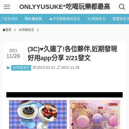
ONLYYUSUKE*吃喝玩樂都最高
近！在生活中
隱私權政策
☻不分區飲食狂女王
3C科技女王
慾望狂女
首頁
3C科技女王
(3C)♥久違了!各位夥伴,近期發現
2021
11/26
好用app分享 2/21發文
2013-02-21
2021-11-26
3C科技女王