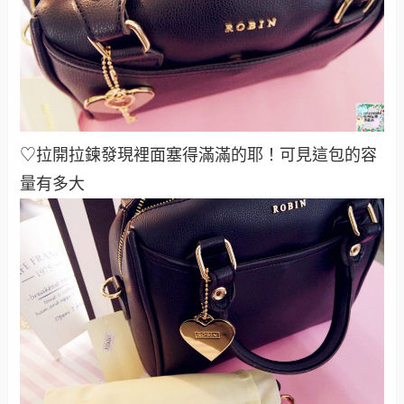
♡拉開拉鍊發現裡面塞得滿滿的耶！可見這包的容
量有多大