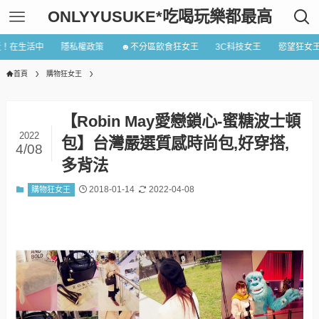
ONLYYUSUKE*吃喝玩樂都最高
近！在生活中
隱私權政策
☻不分區飲食狂女王
3C科技女王
慾望狂女
首頁
購物狂女王
【Robin May愛戀鎖心-蜜糖波士頓
2022
包】台灣嚴選質感時尚包,好穿搭,
4/08
多背法
2018-01-14
2022-04-08
購物狂女王