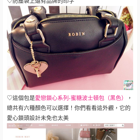
♡防塵袋上還有品牌的印字
♡這個包是
愛戀鎖心系列-蜜糖波士頓包（黑色）
，
總共有六種顏色可以選擇！
你們看看這外觀，它的
愛心鎖頭設計未免也太美