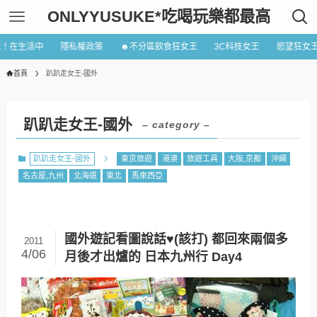
ONLYYUSUKE*吃喝玩樂都最高
近！在生活中
隱私權政策
☻不分區飲食狂女王
3C科技女王
慾望狂女
首頁
趴趴走女王-國外
趴趴走女王-國外
– category –
趴趴走女王-國外
東京旅遊
港澳
旅遊工具
大阪,京都
沖繩
名古屋,九州
北海道
東北
馬來西亞
國外遊記看圖說話♥(該打) 都回來兩個多
2011
4/06
月後才出爐的 日本九州行 Day4