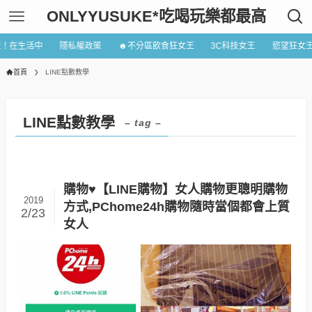
ONLYYUSUKE*吃喝玩樂都最高
近！在生活中
隱私權政策
☻不分區飲食狂女王
3C科技女王
慾望狂女
首頁
LINE點數教學
LINE點數教學
– tag –
購物♥【LINE購物】女人購物更聰明購物
2019
方式,PChome24h購物隨時當個都會上質
2/23
女人