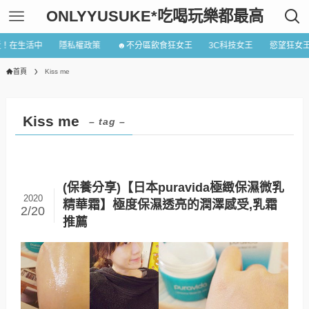
ONLYYUSUKE*吃喝玩樂都最高
近！在生活中
隱私權政策
☻不分區飲食狂女王
3C科技女王
慾望狂女
首頁
Kiss me
Kiss me
– tag –
(保養分享)【日本puravida極緻保濕微乳
2020
精華霜】極度保濕透亮的潤澤感受,乳霜
2/20
推薦