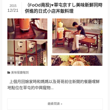
（FoOd南投)♥草屯京すし美味新鮮同時
2015
12/21
併進的日式小店丼飯料理
美味餐廳報到
上個月回娘家時和媽媽以及哥哥前往新開的餐廳嚐鮮
地點位在草屯的中興寵物...