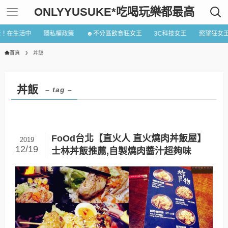
ONLYYUSUKE*吃喝玩樂都最高
近！在生活中
隱私權政策
☻不分區飲食狂女王
3C科技女王
慾望狂女
首頁
丼飯
丼飯
– tag –
FoOd台北【直火人 直火燒肉丼飯屋】
2019
12/19
士林丼飯推薦,自製燒肉醬汁超夠味