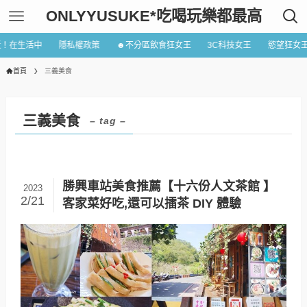
ONLYYUSUKE*吃喝玩樂都最高
近！在生活中
隱私權政策
☻不分區飲食狂女王
3C科技女王
慾望狂女
首頁
三義美食
三義美食
– tag –
勝興車站美食推薦【十六份人文茶館 】
2023
2/21
客家菜好吃,還可以擂茶 DIY 體驗