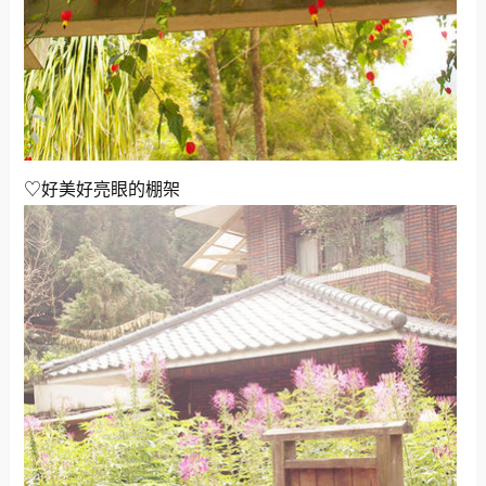
♡好美好亮眼的棚架