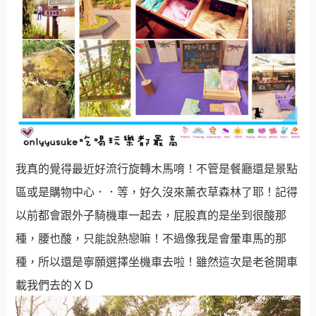
我真的覺得最近好流行旋轉木馬唷！不管是餐廳還是景點
區或是購物中心．．等，好久沒來薰衣草森林
了耶！記得
以前都會跟外子騎機車一起去，屁股真的是坐到很酸那
種，腰也酸，只能說熱戀嘛！不過像我是會暈車馬的那
種，所以還是寧願選擇坐機車去啦！雖然這次是老爸開車
載我們去的ＸＤ