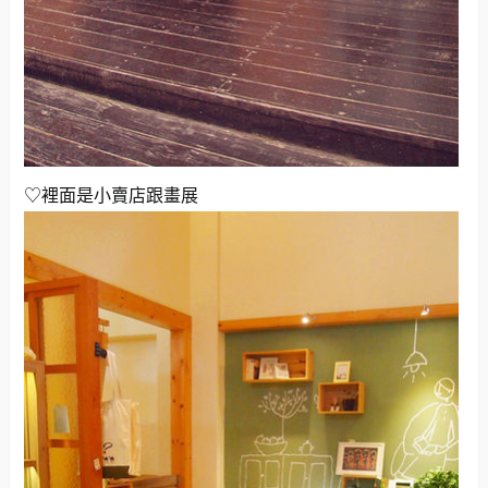
♡裡面是小賣店跟畫展