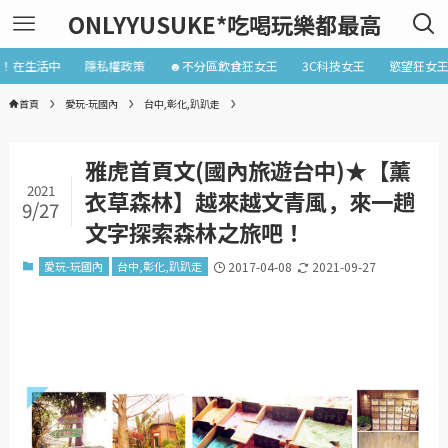
ONLYYUSUKE*吃喝玩樂都最高
近！在生活中
隱私權政策
☻不分區飲食狂女王
3C科技女王
慾望狂女
首頁
愛玩-玩國內
台中,彰化,趴趴走
雅虎首頁文(國內旅遊台中)★【薰
2021
衣草森林】越來越文青風，來一趟
9/27
文字探索森林之旅吧！
愛玩-玩國內
台中,彰化,趴趴走
2017-04-08
2021-09-27