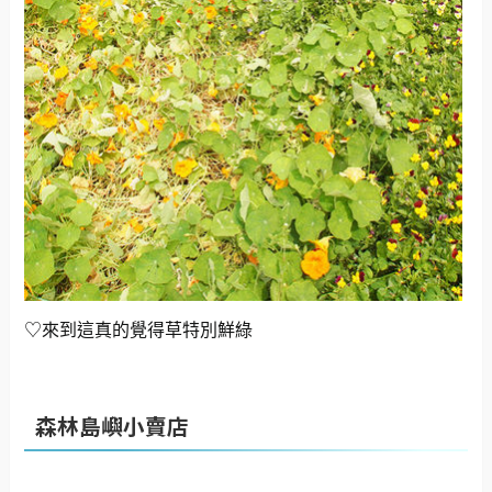
♡來到這真的覺得草特別鮮綠
森林島嶼小賣店