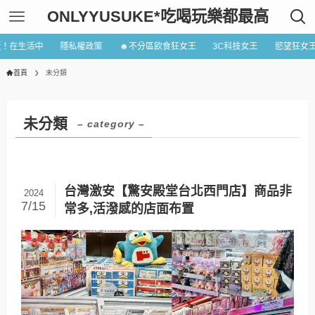
ONLYYUSUKE*吃喝玩樂都最高
近！在生活中
隱私權政策
☻不分區飲食狂女王
3C科技女王
慾望狂女
首頁
未分類
未分類
– category –
台灣激安【驚安殿堂台北西門店】商品非
2024
7/15
常多,活潑感的店面布置