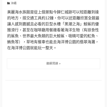
沖繩
美麗海水族館是從上個景點今歸仁城跡可以短距離到達
的地方，搭交通工具約12鐘，你可以近距離欣賞全館最
讓人感到震撼且必看的巨型水槽「黑潮之海」鯨鯊的優
雅滑行，甚至在咖啡廳用餐邊看著海洋生物（有掠食性
的鯊魚、世界最大魚類的巨大鯨鯊、吸睛可愛的魟魚、
鮪魚等），草地有餐車也能去海洋博公園的翡翠海灘，
在海洋博公園就能玩一整天。