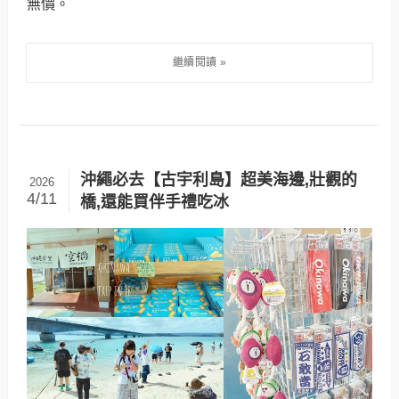
無價。
沖繩必去【古宇利島】超美海邊,壯觀的
2026
4/11
橋,還能買伴手禮吃冰