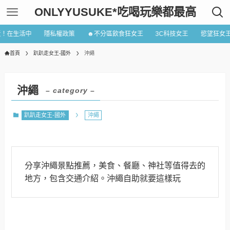
ONLYYUSUKE*吃喝玩樂都最高
近！在生活中
隱私權政策
☻不分區飲食狂女王
3C科技女王
慾望狂女
首頁
趴趴走女王-國外
沖繩
沖繩
– category –
趴趴走女王-國外
沖繩
分享沖繩景點推薦，美食、餐廳、神社等值得去的
地方，包含交通介紹。沖繩自助就要這樣玩