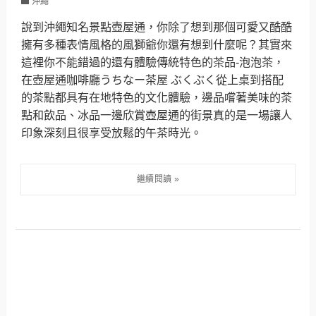
沖繩
說到沖繩知名景點壺屋通，你除了想到那個可愛又酷酷
擁有多種表情風格的風獅爺你還有想到什麼呢？其實來
這裡你不能錯過的還有體驗傳統特色的茶品-泡泡茶，
在壺屋通咖啡廳うちなー茶屋 ぶくぶく從上桌到搭配
的茶點都具有在地特色的文化體驗，邊品嚐著美味的茶
點和飲品、冰品一邊欣賞壺屋通的街景真的是一場讓人
印象深刻且很享受放鬆的午茶時光。