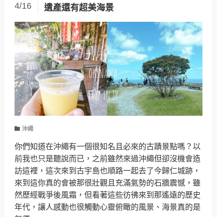
4/16
遺產還有超美海景
沖繩
你們知道在沖繩有一個很知名且必來的古蹟景點嗎？以
前我也只是聽說而已，之前雖然來過沖繩但卻沒機會造
訪這裡，這次來到古宇島也順路一起去了今歸仁城跡，
來到這你真的會被那很壯觀且充滿氣勢的石牆震憾，雖
然歷經戰爭後風霜，但看著這些彷彿來到那遙遠的歷史
年代，讓人感動也很觸動心靈俯瞰的風景、海景真的是