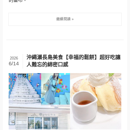
的畫布。
沖繩瀨長島美食【幸福的鬆餅】超好吃讓
2026
6/14
人難忘的綿密口感