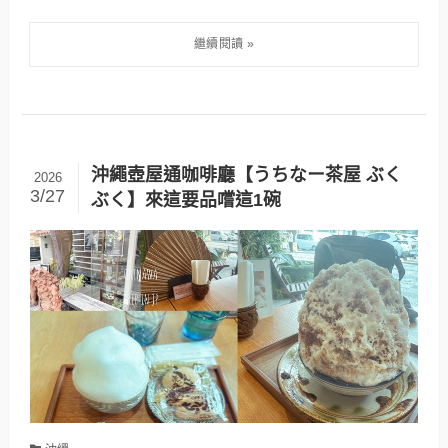
沖繩壺屋通咖啡廳【うちなー茶屋 ぶく
2026
3/27
ぶく】來這要品嚐這1碗