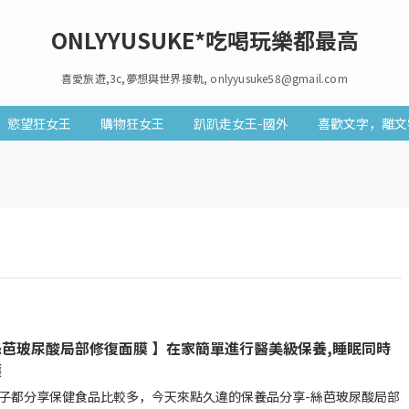
ONLYYUSUKE*吃喝玩樂都最高
喜愛旅遊,3c,夢想與世界接軌, onlyyusuke58@gmail.com
慾望狂女王
購物狂女王
趴趴走女王-國外
喜歡文字，離文
絲芭玻尿酸局部修復面膜 】在家簡單進行醫美級保養,睡眠同時
護
子都分享保健食品比較多，今天來點久違的保養品分享-絲芭玻尿酸局部