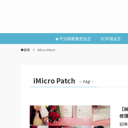
☻不分區飲食狂女王
3C科技女王
首頁
iMicro Patch
iMicro Patch
– tag –
【
修
前陣