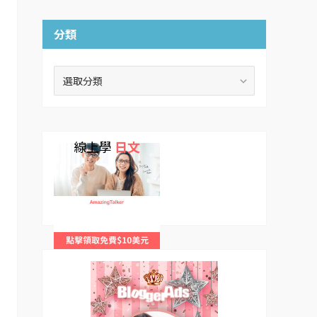
分類
分
類
線上學
日文