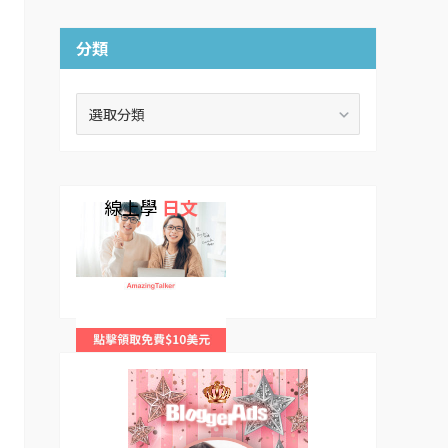
分類
分
類
線上學
日文