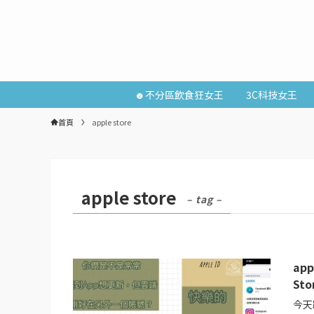
☻不分區飲食狂女王
3C科技女王
首頁
apple store
apple store
– tag –
ap
St
今天