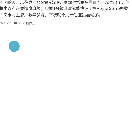
空間的人，以往登出store帳號時，應該很常會連雲端也一起登出了，但
根本沒有必要這麼麻煩，只要1分鐘其實就能快速切換Apple Store帳號
！文末附上影片教學步驟。下次就不用一起登出雲端了。
22-01-30
3C科技女王
1