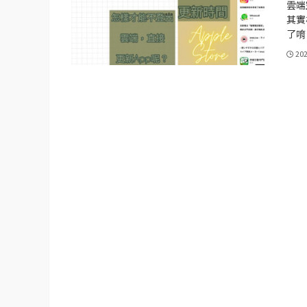
雲端
其實
了唷
20