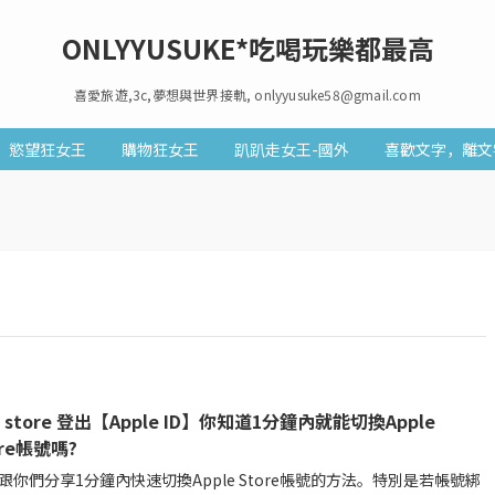
ONLYYUSUKE*吃喝玩樂都最高
喜愛旅遊,3c,夢想與世界接軌, onlyyusuke58@gmail.com
慾望狂女王
購物狂女王
趴趴走女王-國外
喜歡文字，離文
p store 登出【Apple ID】你知道1分鐘內就能切換Apple
ore帳號嗎?
跟你們分享1分鐘內快速切換Apple Store帳號的方法。特別是若帳號綁