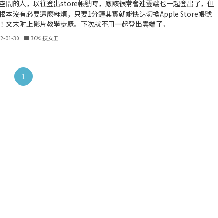
空間的人，以往登出store帳號時，應該很常會連雲端也一起登出了，但
根本沒有必要這麼麻煩，只要1分鐘其實就能快速切換Apple Store帳號
！文末附上影片教學步驟。下次就不用一起登出雲端了。
22-01-30
3C科技女王
1