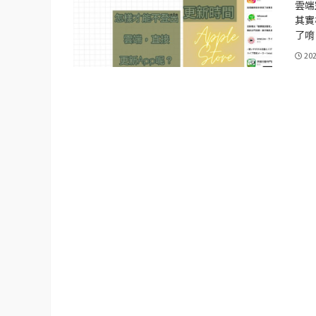
雲端
其實
了唷
20