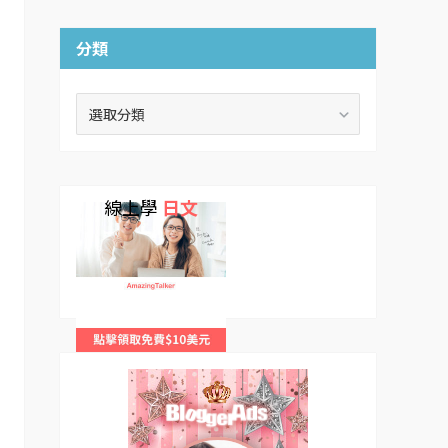
分類
分
類
線上學
日文