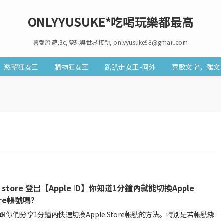
ONLYYUSUKE*吃喝玩樂都最高
喜愛旅遊,3c,夢想與世界接軌, onlyyusuke58@gmail.com
慾望狂女王
購物狂女王
趴趴走女王-國外
喜歡文字，離文
p store 登出【Apple ID】你知道1分鐘內就能切換Apple
ore帳號嗎?
跟你們分享1分鐘內快速切換Apple Store帳號的方法。特別是若帳號綁