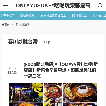
ONLYYUSUKE*吃喝玩樂都最高
近！在生活中
隱私權政策
☻不分區飲食狂女王
3C科技女王
慾望狂女
首頁
春川炒雞台灣
春川炒雞台灣
– tag –
(FoOd新北新店)♥【OMAYA春川炒雞新
2016
店店】新菜色辛普森湯，超飽足美味的
11/08
一鍋三吃