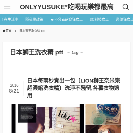
ONLYYUSUKE*吃喝玩樂都最高
近！在生活中
隱私權政策
☻不分區飲食狂女王
3C科技女王
慾望狂女
首頁
日本獅王洗衣精 ptt
日本獅王洗衣精 ptt
– tag –
日本每兩秒賣出一包〔LION獅王奈米樂
2016
超濃縮洗衣精〕洗淨不殘留,各種衣物適
8/21
用