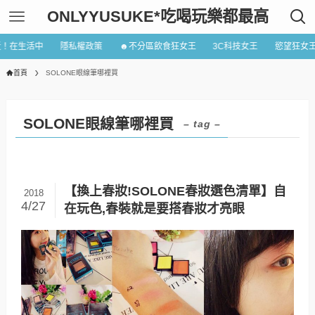
ONLYYUSUKE*吃喝玩樂都最高
近！在生活中
隱私權政策
☻不分區飲食狂女王
3C科技女王
慾望狂女
首頁
SOLONE眼線筆哪裡買
SOLONE眼線筆哪裡買
– tag –
【換上春妝!SOLONE春妝選色清單】自
2018
4/27
在玩色,春裝就是要搭春妝才亮眼