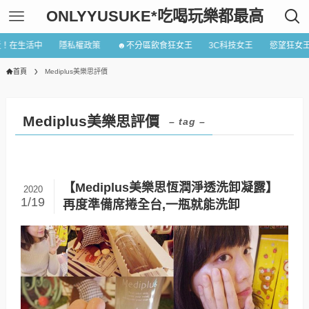
ONLYYUSUKE*吃喝玩樂都最高
近！在生活中
隱私權政策
☻不分區飲食狂女王
3C科技女王
慾望狂女
首頁
Mediplus美樂思評價
Mediplus美樂思評價
– tag –
【Mediplus美樂思恆潤淨透洗卸凝露】
2020
1/19
再度準備席捲全台,一瓶就能洗卸