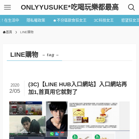
ONLYYUSUKE*吃喝玩樂都最高
近！在生活中
隱私權政策
☻不分區飲食狂女王
3C科技女王
慾望狂女
首頁
LINE購物
LINE購物
– tag –
(3C)【LINE HUB入口網站】入口網站再
2020
2/05
加1,首頁用它就對了