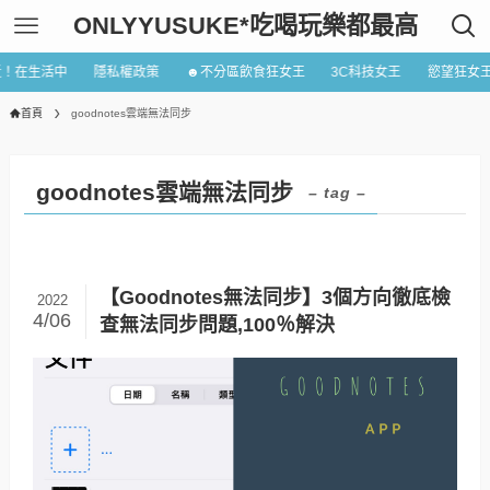
ONLYYUSUKE*吃喝玩樂都最高
近！在生活中
隱私權政策
☻不分區飲食狂女王
3C科技女王
慾望狂女
首頁
goodnotes雲端無法同步
goodnotes雲端無法同步
– tag –
【Goodnotes無法同步】3個方向徹底檢
2022
4/06
查無法同步問題,100％解決