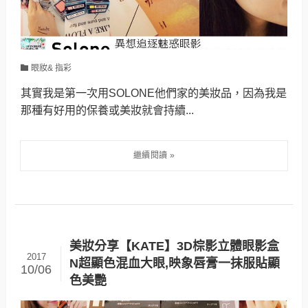
眼妝& 指彩
其實我是第一次用SOLONE他們家的美妝品，因為我是
那種有好用的保養或美妝就會持續...
美妝分享【KATE】3D棕影立體眼影盒
2017
N超顯色混血大眼,映象唇膏一抹服貼顯
10/06
色美艷