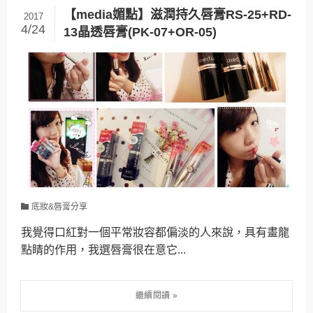
【media媚點】滋潤持久唇膏RS-25+RD-
2017
4/24
13晶透唇膏(PK-07+OR-05)
底妝&唇膏分享
我覺得口紅對一個平常妝容都偏淡的人來說，具有畫龍
點睛的作用，我選唇膏很在意它...