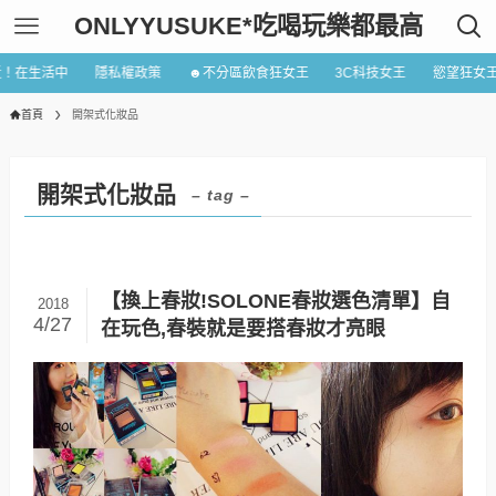
ONLYYUSUKE*吃喝玩樂都最高
近！在生活中
隱私權政策
☻不分區飲食狂女王
3C科技女王
慾望狂女
首頁
開架式化妝品
開架式化妝品
– tag –
【換上春妝!SOLONE春妝選色清單】自
2018
4/27
在玩色,春裝就是要搭春妝才亮眼