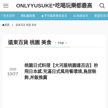
ONLYYUSUKE*吃喝玩樂都最高
近！在生活中
隱私權政策
☻不分區飲食狂女王
3C科技女王
慾望狂女
首頁
遠東百貨 桃園 美食
遠東百貨 桃園 美食
– tag –
桃園日式料理【大河屋桃園遠百店】秒
2020
飛日本感.充滿日式風用餐環境,鳥居裝
10/27
飾,丼飯推薦