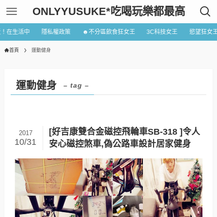
ONLYYUSUKE*吃喝玩樂都最高
近！在生活中
隱私權政策
☻不分區飲食狂女王
3C科技女王
慾望狂女
首頁
運動健身
運動健身
– tag –
[好吉康雙合金磁控飛輪車SB-318 ]令人
2017
10/31
安心磁控煞車,偽公路車設計居家健身