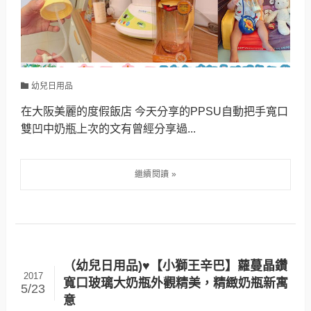
幼兒日用品
在大阪美麗的度假飯店 今天分享的PPSU自動把手寬口
雙凹中奶瓶上次的文有曾經分享過...
（幼兒日用品)♥【小獅王辛巴】蘿蔓晶鑽
2017
寬口玻璃大奶瓶外觀精美，精緻奶瓶新寓
5/23
意