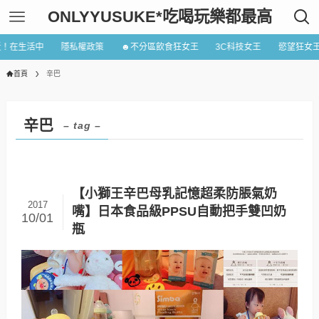
ONLYYUSUKE*吃喝玩樂都最高
近！在生活中
隱私權政策
☻不分區飲食狂女王
3C科技女王
慾望狂女
首頁
辛巴
辛巴
– tag –
【小獅王辛巴母乳記憶超柔防脹氣奶
2017
嘴】日本食品級PPSU自動把手雙凹奶
10/01
瓶