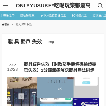
ONLYYUSUKE*吃喝玩樂都最高
近！在生活中
隱私權政策
☻不分區飲食狂女王
3C科技女王
慾望狂女
首頁
載 具 歸戶 失效
載 具 歸戶 失效
– tag –
載具歸戶失效【財政部手機條碼驗證碼
2022
12/23
已失效】1分鐘無痛解決載具無法同步