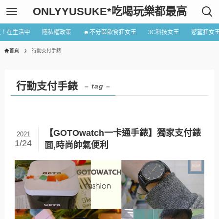
ONLYYUSUKE*吃喝玩樂都最高
近！在生活中
隱私權政策
☻不分區飲食狂女王
3C科技女王
慾望狂女
首頁
行動支付手錶
行動支付手錶
– tag –
【GOTOwatch一卡通手錶】獨家支付錶
2021
1/24
面,時尚帥氣便利