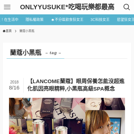
ONLYYUSUKE*吃喝玩樂都最高
近！在生活中
隱私權政策
☻不分區飲食狂女王
3C科技女王
慾望狂女
首頁
蘭蔻小黑瓶
蘭蔻小黑瓶
– tag –
【LANCOME蘭蔻】眼周保養怎能沒超進
2018
8/16
化肌因亮眼精粹,小黑瓶高級SPA概念