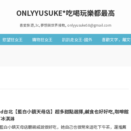
ONLYYUSUKE*吃喝玩樂都最高
喜愛旅遊,3c,夢想與世界接軌, onlyyusuke58@gmail.com
慾望狂女王
購物狂女王
趴趴走女王-國外
喜歡文字，離文
Od台北【藍白小鎮天母店】超多甜點選擇,鹹食也好好吃,咖啡館
有冰淇淋
藍白小鎮天母店聽親戚說很好吃，她自己也很常來這吃下午茶，還推薦