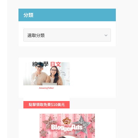
分類
分
類
線上學
日文