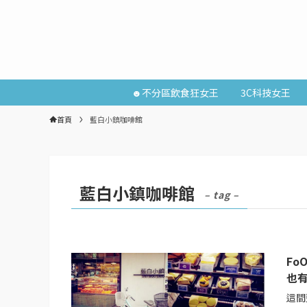
☻不分區飲食狂女王
3C科技女王
首頁
藍白小鎮咖啡館
藍白小鎮咖啡館
– tag –
Fo
也
這間