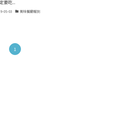
要吃...
19-05-03
美味餐廳報到
1