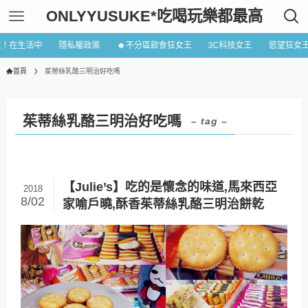
ONLYYUSUKE*吃喝玩樂都最高
近！在生活中
隱私權政策
☻不分區飲食狂女王
3C科技女王
慾望狂女
首頁
茱蒂絲乳酪三明治好吃嗎
茱蒂絲乳酪三明治好吃嗎
– tag –
【Julie’s】吃的是懷念的味道,馬來西亞
2018
8/02
家喻戶曉,酥香茱蒂絲乳酪三明治餅乾