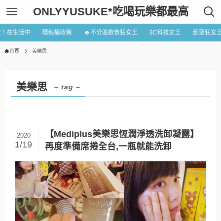
ONLYYUSUKE*吃喝玩樂都最高
近！在生活中
隱私權政策
☻不分區飲食狂女王
3C科技女王
慾望狂女
首頁
美樂思
美樂思
– tag –
【Mediplus美樂思恆潤淨透洗卸凝露】
2020
1/19
再度準備席捲全台,一瓶就能洗卸