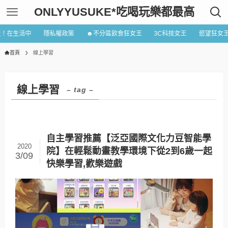
ONLYYUSUKE*吃喝玩樂都最高
近！在生活中
隱私權政策
☻不分區飲食狂女王
3C科技女王
慾望狂女
首頁
線上學習
線上學習
– tag –
自主學習推薦【泛亞國際文化力豆智能學
2020
院】在輕鬆動畫教學環境下從2到6歲一起
3/09
快樂學習,歡樂遊戲