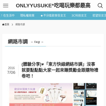
ONLYYUSUKE*吃喝玩樂都最高
近！在生活中
隱私權政策
☻不分區飲食狂女王
3C科技女王
慾望狂女
首頁
網路市調
網路市調
– tag –
(體驗分享)♥「東方快線網絡市調」沒事
2016
就要點點點大家一起來賺獎勵金跟購物禮
7/06
卷吧！