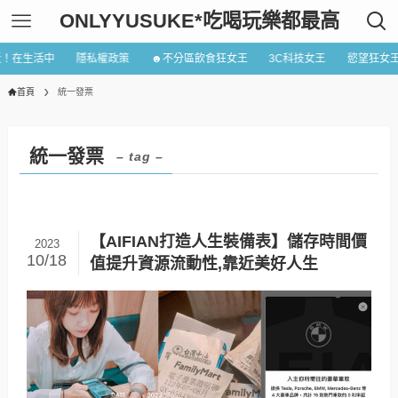
ONLYYUSUKE*吃喝玩樂都最高
近！在生活中
隱私權政策
☻不分區飲食狂女王
3C科技女王
慾望狂女
首頁
統一發票
統一發票
– tag –
【AIFIAN打造人生裝備表】儲存時間價
2023
10/18
值提升資源流動性,靠近美好人生