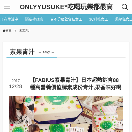
ONLYYUSUKE*吃喝玩樂都最高
近！在生活中
隱私權政策
☻不分區飲食狂女王
3C科技女王
慾望狂女
首頁
素果青汁
素果青汁
– tag –
【FABIUS素果青汁】日本超熱銷含88
2017
12/28
種高營養價值酵素成份青汁,果香味好喝