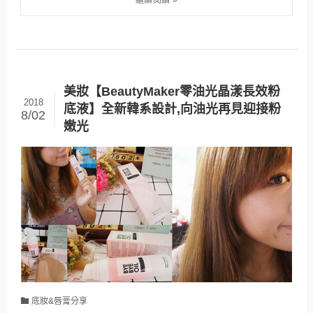
美妝【BeautyMaker零油光晶漾長效粉
2018
底液】全新韓系設計,向油光再見迎接粉
8/02
嫩光
底妝&唇膏分享