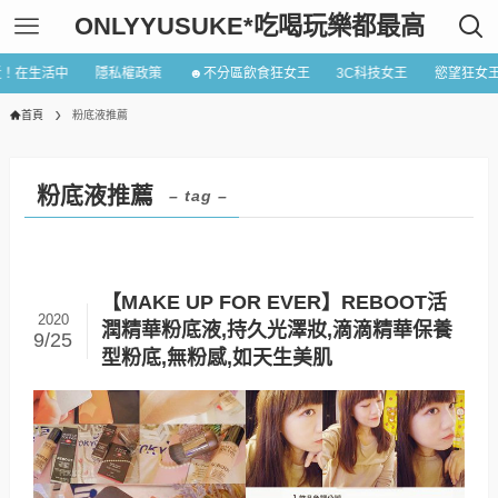
ONLYYUSUKE*吃喝玩樂都最高
近！在生活中
隱私權政策
☻不分區飲食狂女王
3C科技女王
慾望狂女
首頁
粉底液推薦
粉底液推薦
– tag –
【MAKE UP FOR EVER】REBOOT活
2020
潤精華粉底液,持久光澤妝,滴滴精華保養
9/25
型粉底,無粉感,如天生美肌