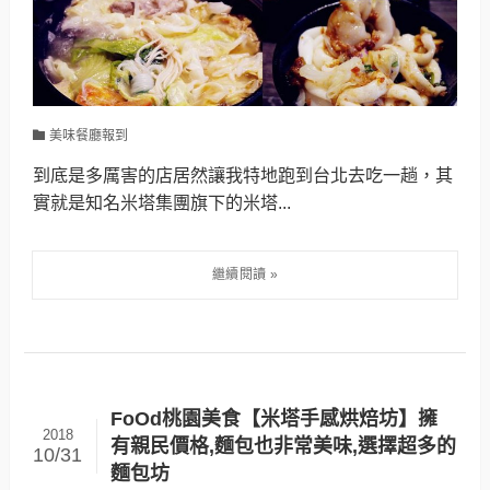
美味餐廳報到
到底是多厲害的店居然讓我特地跑到台北去吃一趟，其
實就是知名米塔集團旗下的米塔...
FoOd桃園美食【米塔手感烘焙坊】擁
2018
有親民價格,麵包也非常美味,選擇超多的
10/31
麵包坊