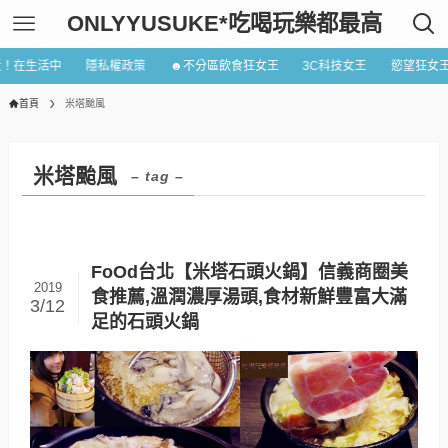
ONLYYUSUKE*吃喝玩樂都最高
近！在生活中
隱私權政策
☻不分區飲食狂女王
3C科技女王
慾望狂女
首頁
米塔颱風
米塔颱風
– tag –
FoOd台北【米塔石頭火鍋】信義商圈美
2019
食推薦,溫潤濃厚湯頭,食材新鮮豐富大滿
3/12
足的石頭火鍋