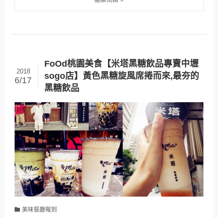
FoOd桃園美食【米塔黑糖飲品專賣中壢
2018
sogo店】黃色黑糖旋風席捲而來,最夯的
6/17
黑糖飲品
美味餐廳報到