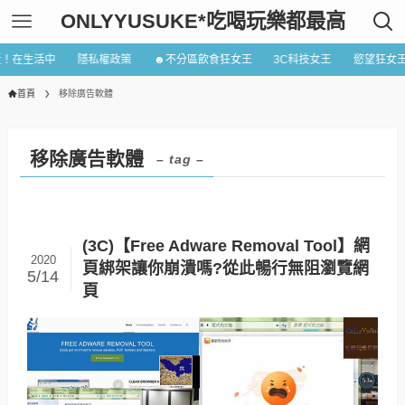
ONLYYUSUKE*吃喝玩樂都最高
近！在生活中
隱私權政策
☻不分區飲食狂女王
3C科技女王
慾望狂女
首頁
移除廣告軟體
移除廣告軟體
– tag –
(3C)【Free Adware Removal Tool】網
2020
頁綁架讓你崩潰嗎?從此暢行無阻瀏覽網
5/14
頁