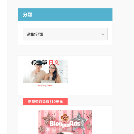
分類
分
類
線上學
日文