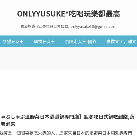
ONLYYUSUKE*吃喝玩樂都最高
喜愛旅遊,3c,夢想與世界接軌, onlyyusuke58@gmail.com
慾望狂女王
購物狂女王
趴趴走女王-國外
喜歡文字，離文
しゃぶしゃぶ温野菜日本涮涮鍋專門店】迎冬吃日式鍋吃到飽,蔬
愛者必來
我算是一個很喜歡吃火鍋的人，這家來自日本的温野菜日本涮涮鍋專門