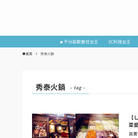
☻不分區飲食狂女王
3C科技女王
首頁
秀泰火鍋
秀泰火鍋
– tag –
【
菜
其實