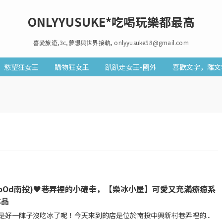
ONLYYUSUKE*吃喝玩樂都最高
喜愛旅遊,3c,夢想與世界接軌, onlyyusuke58@gmail.com
慾望狂女王
購物狂女王
趴趴走女王-國外
喜歡文字，離文
oOd南投)♥巷弄裡的小確幸，【樂冰小屋】可愛又充滿療癒系
冰品
好一陣子沒吃冰了呢！今天來到的店是位於南投中興新村巷弄裡的...