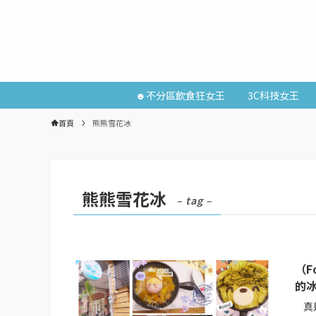
☻不分區飲食狂女王
3C科技女王
首頁
熊熊雪花冰
熊熊雪花冰
– tag –
（F
的
真是