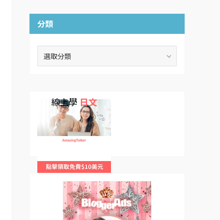
分類
分
類
線上學
日文