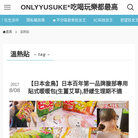
ONLYYUSUKE*吃喝玩樂都最高
近！在生活中
隱私權政策
☻不分區飲食狂女王
3C科技女王
慾望狂女
首頁
溫熱貼
溫熱貼
– tag –
【日本金鳥】日本百年第一品牌腹部專用
2017
8/08
貼式暖暖包(生薑艾草),舒緩生理期不適