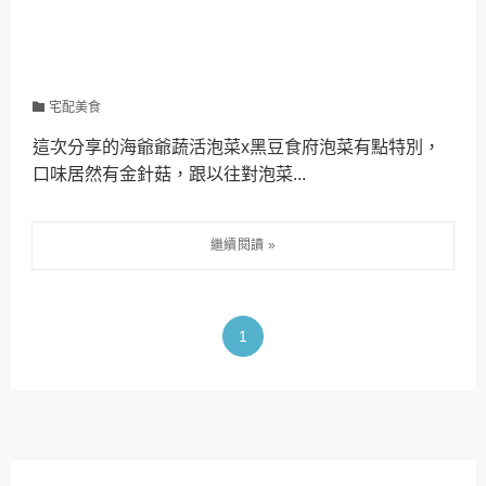
宅配美食
這次分享的海爺爺蔬活泡菜x黑豆食府泡菜有點特別，
口味居然有金針菇，跟以往對泡菜...
1