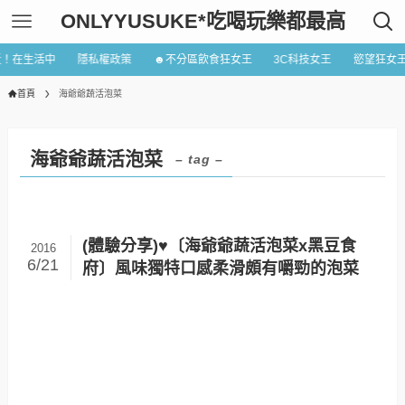
ONLYYUSUKE*吃喝玩樂都最高
近！在生活中
隱私權政策
☻不分區飲食狂女王
3C科技女王
慾望狂女
首頁
海爺爺蔬活泡菜
海爺爺蔬活泡菜
– tag –
(體驗分享)♥〔海爺爺蔬活泡菜x黑豆食
2016
6/21
府〕風味獨特口感柔滑頗有嚼勁的泡菜