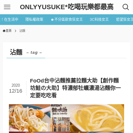
ONLYYUSUKE*吃喝玩樂都最高
近！在生活中
隱私權政策
☻不分區飲食狂女王
3C科技女王
慾望狂女
首頁
沾麵
沾麵
– tag –
FoOd台中沾麵推薦拉麵大助【創作麵
2020
坊鮭の大助】特濃郁牡蠣濃湯沾麵你一
12/16
定要吃吃看