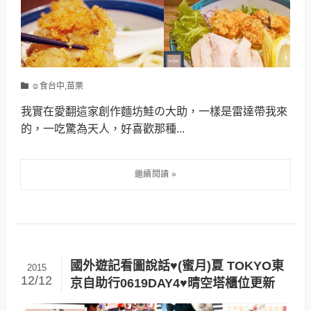
☺食台中,苗栗
我實在愛翻這家創作麵坊鮭の大助，一樣是雷達帶我來
的，一吃驚為天人，好喜歡那種...
國外遊記看圖說話♥(蜜月)夏 TOKYO東
2015
12/12
京自助行0619DAY4♥晴空塔櫃位更新